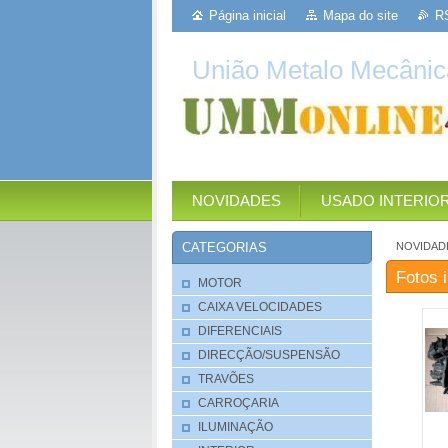
Página inicial
Mapa do site
R
União Metalo Mecânic
NOVIDADES
USADO INTERIO
NOVIDAD
CATEGORIAS
Fotos i
MOTOR
CAIXA VELOCIDADES
DIFERENCIAIS
DIRECÇÃO/SUSPENSÃO
TRAVÕES
CARROÇARIA
ILUMINAÇÃO