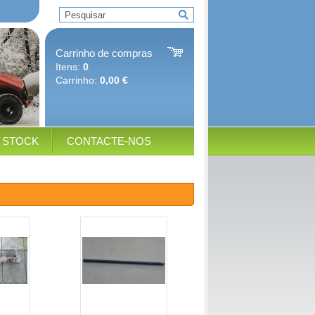
Carrinho de compras
Itens:
0
Carrinho:
0,00 €
E STOCK
CONTACTE-NOS