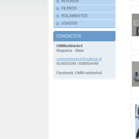
INTERIOR
FILTROS
ROLAMENTOS
USADOS
CONTACTOS
UMMonline4x4
Nogueira - Maia
ummonlin
e4x4@out
look.pt
914655349 / 938954449
Facebook: UMM-online4x4