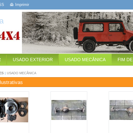
SS
Imprimir
a
R
USADO EXTERIOR
USADO MECÂNICA
FIM D
ES
|
USADO MECÂNICA
lustrativas