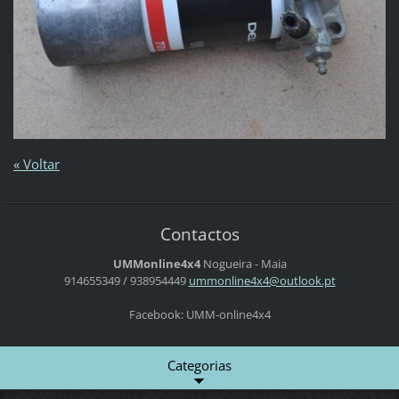
« Voltar
Contactos
UMMonline4x4
Nogueira - Maia
914655349 / 938954449
ummonlin
e4x4@out
look.pt
Facebook: UMM-online4x4
Categorias