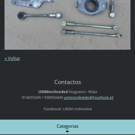
« Voltar
Contactos
UMMonline4x4
Nogueira - Maia
914655349 / 938954449
ummonlin
e4x4@out
look.pt
Facebook: UMM-online4x4
Categorias