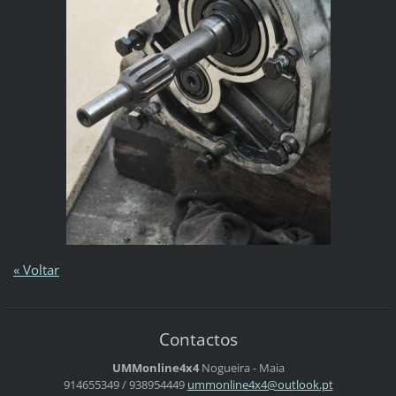
« Voltar
Contactos
UMMonline4x4
Nogueira - Maia
914655349 / 938954449
ummonlin
e4x4@out
look.pt