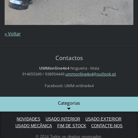
« Voltar
Contactos
UMMonline4x4
Nogueira - Maia
914655349 / 938954449
ummonlin
e4x4@out
look.pt
Facebook: UMM-online4x4
Categorias
NOVIDADES
USADO INTERIOR
USADO EXTERIOR
USADO MECÂNICA
FIM DE STOCK
CONTACTE-NOS
© 2014 Todos os direitos reservados.