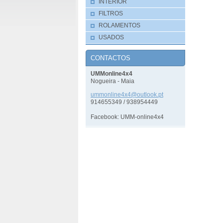
INTERIOR
FILTROS
ROLAMENTOS
USADOS
CONTACTOS
UMMonline4x4
Nogueira - Maia
ummonlin
e4x4@out
look.pt
914655349 / 938954449
Facebook: UMM-online4x4