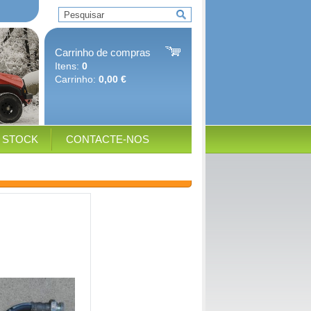
Carrinho de compras
Itens:
0
Carrinho:
0,00 €
E STOCK
CONTACTE-NOS