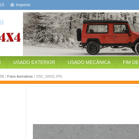
SS
Imprimir
a
R
USADO EXTERIOR
USADO MECÂNICA
FIM D
ES
|
Fotos ilustrativas
|
DSC_00032.JPG