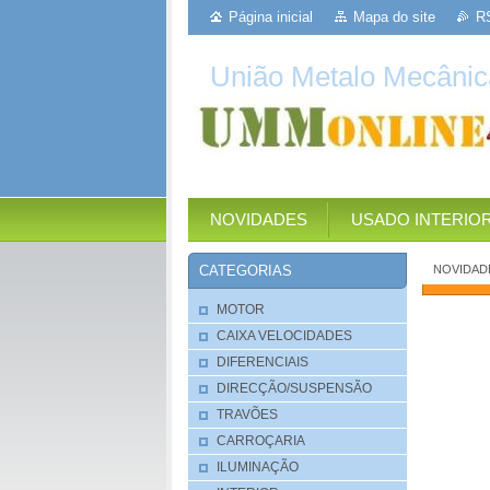
Página inicial
Mapa do site
R
União Metalo Mecânic
NOVIDADES
USADO INTERIO
NOVIDAD
CATEGORIAS
MOTOR
CAIXA VELOCIDADES
DIFERENCIAIS
DIRECÇÃO/SUSPENSÃO
TRAVÕES
CARROÇARIA
ILUMINAÇÃO