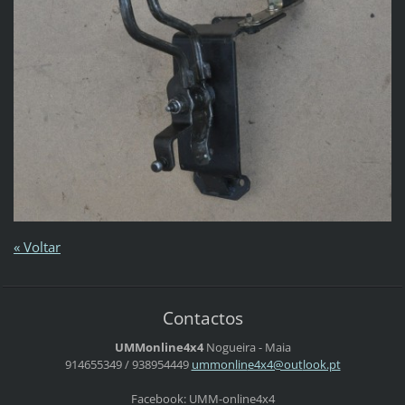
« Voltar
Contactos
UMMonline4x4
Nogueira - Maia
914655349 / 938954449
ummonlin
e4x4@out
look.pt
Facebook: UMM-online4x4