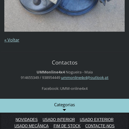
« Voltar
Contactos
UMMonline4x4
Nogueira - Maia
914655349 / 938954449
ummonlin
e4x4@out
look.pt
Facebook: UMM-online4x4
Categorias
NOVIDADES
USADO INTERIOR
USADO EXTERIOR
USADO MECÂNICA
FIM DE STOCK
CONTACTE-NOS