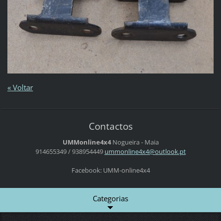
« Voltar
Contactos
UMMonline4x4
Nogueira - Maia
914655349 / 938954449
ummonlin
e4x4@out
look.pt
Facebook: UMM-online4x4
Categorias