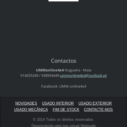
Contactos
UMMonline4x4
Nogueira - Maia
914655349 / 938954449
ummonlin
e4x4@out
look.pt
Facebook: UMM-online4x4
NOVIDADES
USADO INTERIOR
USADO EXTERIOR
USADO MECÂNICA
FIM DE STOCK
CONTACTE-NOS
© 2014 Todos os direitos reservados.
Desenvolvido pela loja virtual
Webnode