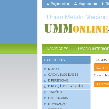
Página inicial
Mapa do site
R
União Metalo Mecânic
NOVIDADES
USADO INTERIO
NOVIDAD
CATEGORIAS
Carrin
MOTOR
CAIXA VELOCIDADES
O carrinho
DIFERENCIAIS
DIRECÇÃO/SUSPENSÃO
TRAVÕES
CARROÇARIA
ILUMINAÇÃO