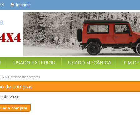
SS
Imprimir
a
R
USADO EXTERIOR
USADO MECÂNICA
FIM D
ES
>
Carrinho de compras
ho de compras
 está vazio