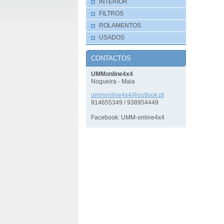
INTERIOR
FILTROS
ROLAMENTOS
USADOS
CONTACTOS
UMMonline4x4
Nogueira - Maia
ummonlin
e4x4@out
look.pt
914655349 / 938954449
Facebook: UMM-online4x4