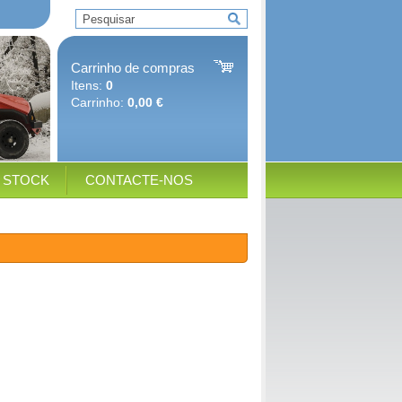
Carrinho de compras
Itens:
0
Carrinho:
0,00 €
E STOCK
CONTACTE-NOS