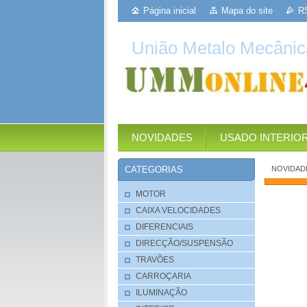
Página inicial
Mapa do site
R
União Metalo Mecânic
NOVIDADES
USADO INTERIO
NOVIDAD
CATEGORIAS
MOTOR
CAIXA VELOCIDADES
DIFERENCIAIS
DIRECÇÃO/SUSPENSÃO
TRAVÕES
CARROÇARIA
ILUMINAÇÃO