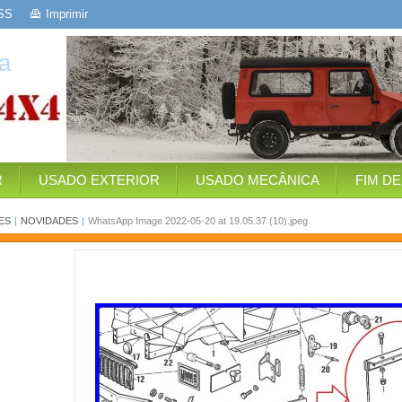
SS
Imprimir
a
R
USADO EXTERIOR
USADO MECÂNICA
FIM D
ES
|
NOVIDADES
|
WhatsApp Image 2022-05-20 at 19.05.37 (10).jpeg