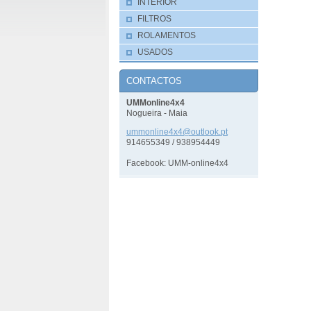
INTERIOR
FILTROS
ROLAMENTOS
USADOS
CONTACTOS
UMMonline4x4
Nogueira - Maia
ummonlin
e4x4@out
look.pt
914655349 / 938954449
Facebook: UMM-online4x4