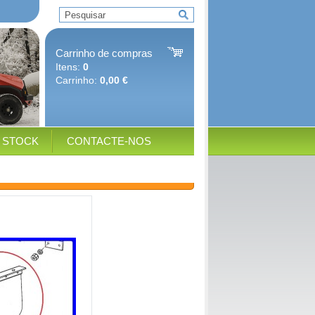
Carrinho de compras
Itens:
0
Carrinho:
0,00 €
E STOCK
CONTACTE-NOS