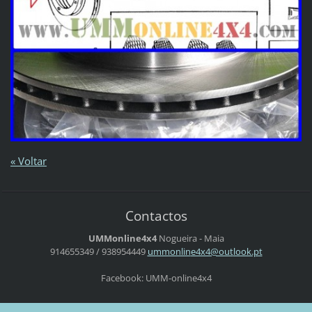
« Voltar
Contactos
UMMonline4x4
Nogueira - Maia
914655349 / 938954449
ummonlin
e4x4@out
look.pt
Facebook: UMM-online4x4