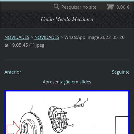
Pesquisar no site
0,00 €
União Metalo Mecânica
NOVIDADES
>
NOVIDADES
>
WhatsApp Image 2022-05-20
at 19.05.45 (1).jpeg
Anterior
Seguinte
Apresentação em slides