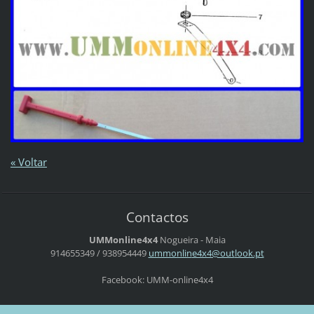
« Voltar
Contactos
UMMonline4x4
Nogueira - Maia
914655349 / 938954449
ummonlin
e4x4@out
look.pt
Facebook: UMM-online4x4