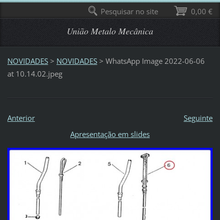
Pesquisar no site
0,00 €
União Metalo Mecânica
NOVIDADES
>
NOVIDADES
>
WhatsApp Image 2022-06-06
at 10.14.02.jpeg
Anterior
Seguinte
Apresentação em slides