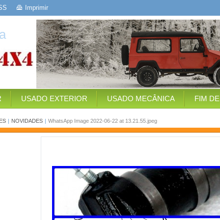
SS
Imprimir
a
R
USADO EXTERIOR
USADO MECÂNICA
FIM D
ES
|
NOVIDADES
|
WhatsApp Image 2022-06-22 at 13.21.55.jpeg