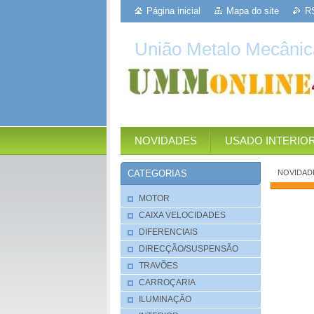
Página inicial
Mapa do site
R
União Metalo Mecânic
NOVIDADES
USADO INTERIO
NOVIDAD
CATEGORIAS
MOTOR
CAIXA VELOCIDADES
DIFERENCIAIS
DIRECÇÃO/SUSPENSÃO
TRAVÕES
CARROÇARIA
ILUMINAÇÃO