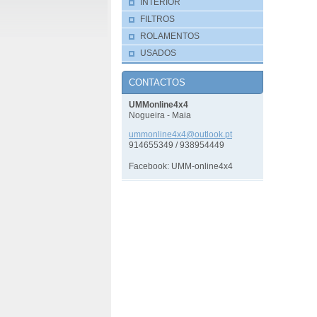
INTERIOR
FILTROS
ROLAMENTOS
USADOS
CONTACTOS
UMMonline4x4
Nogueira - Maia
ummonlin
e4x4@out
look.pt
914655349 / 938954449
Facebook: UMM-online4x4