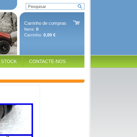
Carrinho de compras
Itens:
0
Carrinho:
0,00 €
E STOCK
CONTACTE-NOS