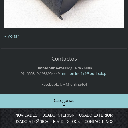
« Voltar
Contactos
UMMonline4x4
Nogueira - Maia
914655349 / 938954449
ummonlin
e4x4@out
look.pt
Facebook: UMM-online4x4
Categorias
NOVIDADES
USADO INTERIOR
USADO EXTERIOR
USADO MECÂNICA
FIM DE STOCK
CONTACTE-NOS