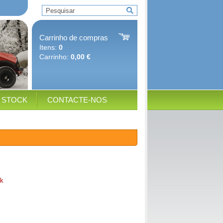
Carrinho de compras
Itens:
0
Carrinho:
0,00 €
E STOCK
CONTACTE-NOS
k