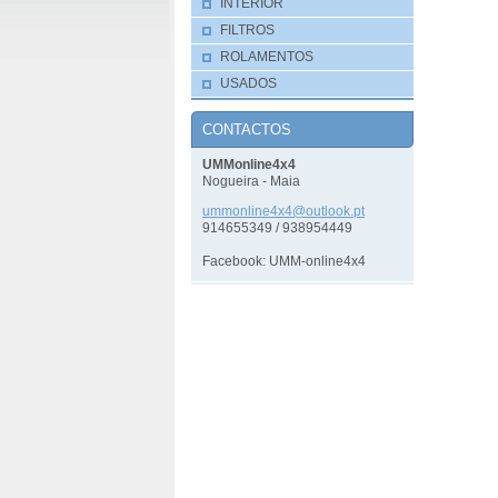
INTERIOR
FILTROS
ROLAMENTOS
USADOS
CONTACTOS
UMMonline4x4
Nogueira - Maia
ummonlin
e4x4@out
look.pt
914655349 / 938954449
Facebook: UMM-online4x4