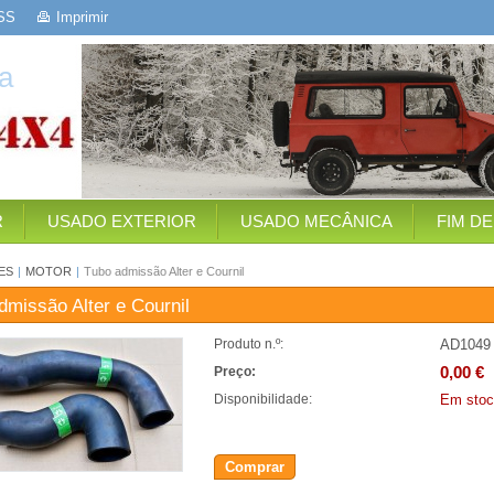
SS
Imprimir
a
R
USADO EXTERIOR
USADO MECÂNICA
FIM D
ES
|
MOTOR
|
Tubo admissão Alter e Cournil
dmissão Alter e Cournil
AD1049
Produto n.º:
0,00 €
Preço:
Em stoc
Disponibilidade:
Comprar