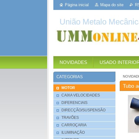
Página inicial
Mapa do site
R
União Metalo Mecânic
NOVIDADES
USADO INTERIO
NOVIDAD
CATEGORIAS
Tubo a
MOTOR
CAIXA VELOCIDADES
DIFERENCIAIS
DIRECÇÃO/SUSPENSÃO
TRAVÕES
CARROÇARIA
ILUMINAÇÃO