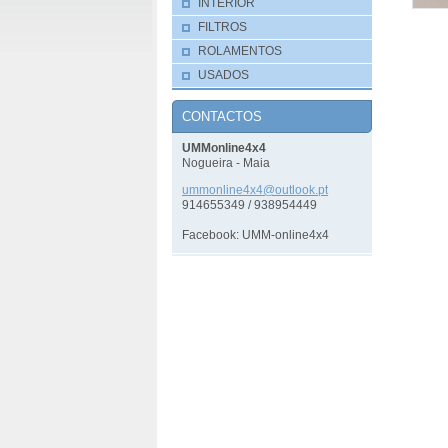
INTERIOR
FILTROS
ROLAMENTOS
USADOS
CONTACTOS
UMMonline4x4
Nogueira - Maia
ummonlin
e4x4@out
look.pt
914655349 / 938954449
Facebook: UMM-online4x4