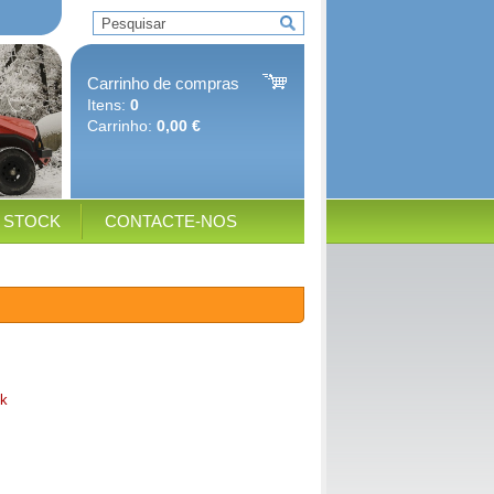
Carrinho de compras
Itens:
0
Carrinho:
0,00 €
E STOCK
CONTACTE-NOS
k