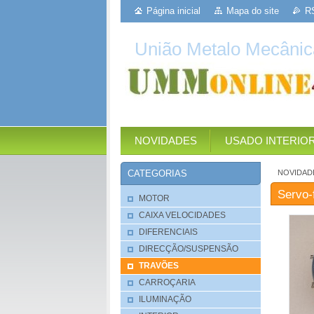
Página inicial
Mapa do site
R
União Metalo Mecânic
NOVIDADES
USADO INTERIO
NOVIDAD
CATEGORIAS
Servo-f
MOTOR
CAIXA VELOCIDADES
DIFERENCIAIS
DIRECÇÃO/SUSPENSÃO
TRAVÕES
CARROÇARIA
ILUMINAÇÃO