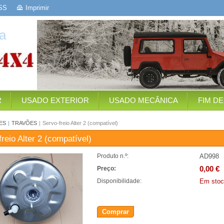
SS
Imprimir
a
R
USADO EXTERIOR
USADO MECÂNICA
FIM D
ES
|
TRAVÕES
|
Servo-freio Alter 2 (compatível)
reio Alter 2 (compatível)
AD998
Produto n.º:
0,00 €
Preço:
Em stoc
Disponibilidade:
Comprar