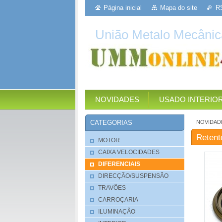
Página inicial
Mapa do site
R
União Metalo Mecânic
NOVIDADES
USADO INTERIO
NOVIDAD
CATEGORIAS
Retent
MOTOR
CAIXA VELOCIDADES
DIFERENCIAIS
DIRECÇÃO/SUSPENSÃO
TRAVÕES
CARROÇARIA
ILUMINAÇÃO