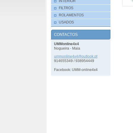
INTERIOR
FILTROS
ROLAMENTOS
USADOS
CONTACTOS
UMMonline4x4
Nogueira - Maia
ummonlin
e4x4@out
look.pt
914655349 / 938954449
Facebook: UMM-online4x4