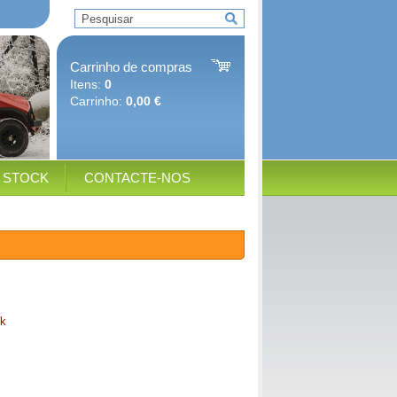
Carrinho de compras
Itens:
0
Carrinho:
0,00 €
E STOCK
CONTACTE-NOS
k