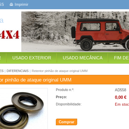
SS
Imprimir
a
R
USADO EXTERIOR
USADO MECÂNICA
FIM D
ES
|
DIFERENCIAIS
|
Retentor pinhão de ataque original UMM
or pinhão de ataque original UMM
AD558
Produto n.º:
0,00 €
Preço:
Em stoc
Disponibilidade:
Comprar