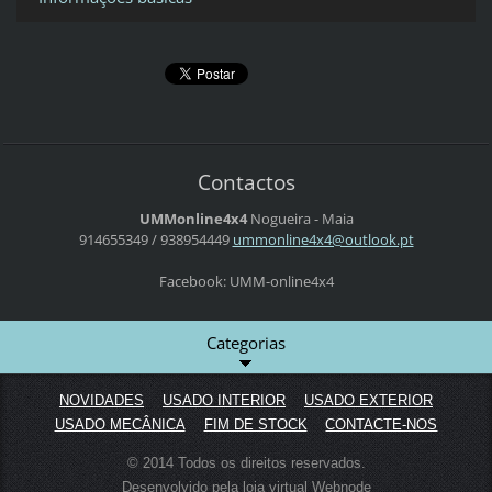
Contactos
UMMonline4x4
Nogueira - Maia
914655349 / 938954449
ummonlin
e4x4@out
look.pt
Facebook: UMM-online4x4
Categorias
NOVIDADES
USADO INTERIOR
USADO EXTERIOR
USADO MECÂNICA
FIM DE STOCK
CONTACTE-NOS
© 2014 Todos os direitos reservados.
Desenvolvido pela loja virtual
Webnode