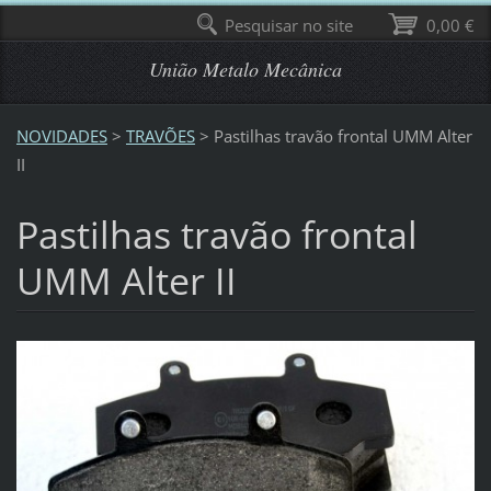
Pesquisar no site
0,00 €
União Metalo Mecânica
NOVIDADES
>
TRAVÕES
>
Pastilhas travão frontal UMM Alter
II
Pastilhas travão frontal
UMM Alter II