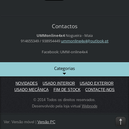
Contactos
UMMonline4x4
Nogueira - Maia
914655349 / 938954449
ummonlin
e4x4@out
look.pt
Facebook: UMM-online4x4
Categorias
NOVIDADES
USADO INTERIOR
USADO EXTERIOR
USADO MECÂNICA
FIM DE STOCK
CONTACTE-NOS
© 2014 Todos os direitos reservados.
Desenvolvido pela loja virtual
Webnode
Ver:
Versão móvel
|
Versão PC