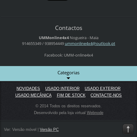
Contactos
UMMonline4x4
Nogueira - Maia
914655349 / 938954449
ummonlin
e4x4@out
look.pt
Facebook: UMM-online4x4
Categorias
NOVIDADES
USADO INTERIOR
USADO EXTERIOR
USADO MECÂNICA
FIM DE STOCK
CONTACTE-NOS
© 2014 Todos os direitos reservados.
Desenvolvido pela loja virtual
Webnode
Ver:
Versão móvel
|
Versão PC