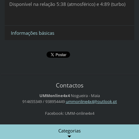
Disponível na relação 5:38 (atmosférico) e 4:89 (turbo)
Informações básicas
Contactos
UMMonline4x4
Nogueira - Maia
914655349 / 938954449
ummonlin
e4x4@out
look.pt
Facebook: UMM-online4x4
Categorias