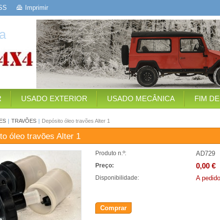
SS
Imprimir
a
R
USADO EXTERIOR
USADO MECÂNICA
FIM D
ES
|
TRAVÕES
|
Depósito óleo travões Alter 1
to óleo travões Alter 1
AD729
Produto n.º:
0,00 €
Preço:
A pedid
Disponibilidade:
Comprar