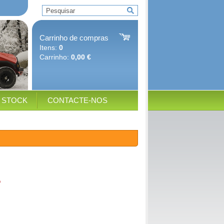
Carrinho de compras
Itens:
0
Carrinho:
0,00 €
E STOCK
CONTACTE-NOS
o