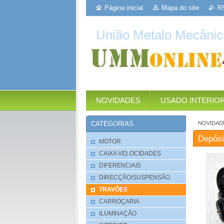
Página inicial
Mapa do site
R
União Metalo Mecânic
NOVIDADES
USADO INTERIO
NOVIDAD
CATEGORIAS
Depósi
MOTOR
CAIXA VELOCIDADES
DIFERENCIAIS
DIRECÇÃO/SUSPENSÃO
TRAVÕES
CARROÇARIA
ILUMINAÇÃO