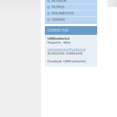
INTERIOR
FILTROS
ROLAMENTOS
USADOS
CONTACTOS
UMMonline4x4
Nogueira - Maia
ummonlin
e4x4@out
look.pt
914655349 / 938954449
Facebook: UMM-online4x4