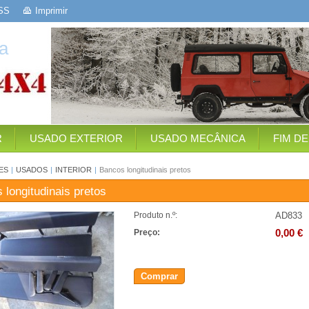
SS
Imprimir
a
R
USADO EXTERIOR
USADO MECÂNICA
FIM D
ES
|
USADOS
|
INTERIOR
|
Bancos longitudinais pretos
 longitudinais pretos
AD833
Produto n.º:
0,00 €
Preço:
Comprar