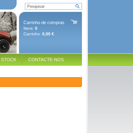
Carrinho de compras
Itens:
0
Carrinho:
0,00 €
E STOCK
CONTACTE-NOS