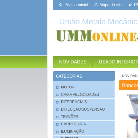
Página inicial
Mapa do site
R
União Metalo Mecânic
NOVIDADES
USADO INTERIO
NOVIDAD
CATEGORIAS
Bancos
MOTOR
CAIXA VELOCIDADES
DIFERENCIAIS
DIRECÇÃO/SUSPENSÃO
TRAVÕES
CARROÇARIA
ILUMINAÇÃO