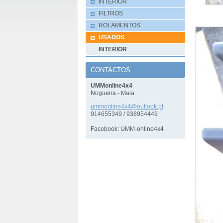
INTERIOR
FILTROS
ROLAMENTOS
USADOS
INTERIOR
CONTACTOS
UMMonline4x4
Nogueira - Maia
ummonlin
e4x4@out
look.pt
914655349 / 938954449
Facebook: UMM-online4x4