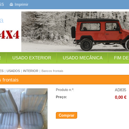
SS
Imprimir
a
R
USADO EXTERIOR
USADO MECÂNICA
FIM D
ES
|
USADOS
|
INTERIOR
|
Bancos frontais
 frontais
AD835
Produto n.º:
0,00 €
Preço:
Comprar