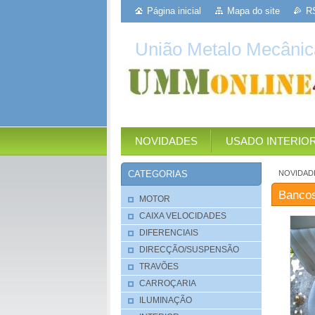
Página inicial
Mapa do site
R
União Metalo Mecânic
NOVIDADES
USADO INTERIO
NOVIDAD
CATEGORIAS
Bancos
MOTOR
CAIXA VELOCIDADES
DIFERENCIAIS
DIRECÇÃO/SUSPENSÃO
TRAVÕES
CARROÇARIA
ILUMINAÇÃO