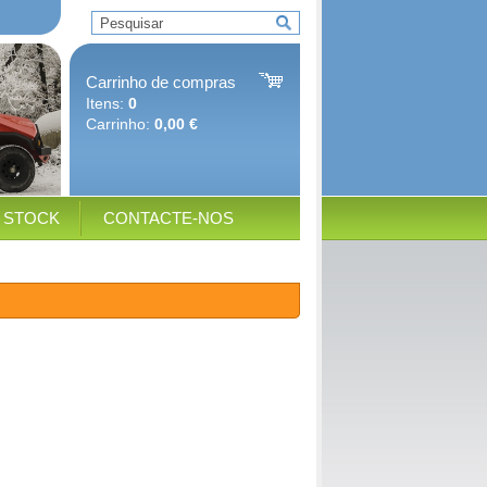
Carrinho de compras
Itens:
0
Carrinho:
0,00 €
E STOCK
CONTACTE-NOS