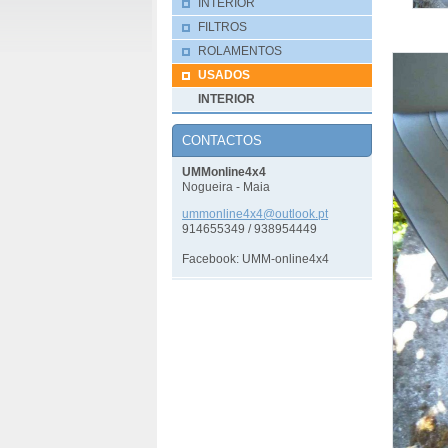
INTERIOR
FILTROS
ROLAMENTOS
USADOS
INTERIOR
CONTACTOS
UMMonline4x4
Nogueira - Maia
ummonlin
e4x4@out
look.pt
914655349 / 938954449
Facebook: UMM-online4x4